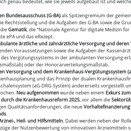
lich genau bedeutet, wie sie jeweils aufgebaut ist und welch
n Bundesausschuss (G-BA)
als Spitzengremium der gemein
e Rechtsstellung und die Aufgaben des G-BA sowie die Gru
t die
Gematik
, die “Nationale Agentur für digitale Medizin fü
kte ePA und das eRezept.
bulante ärztliche und zahnärztliche Versorgung und deren
üllenden Voraussetzungen sowie die Aufgaben der Kassenärztl
s Vergütungssystems in der ambulanten Versorgung erläut
gsmaßstab) oder der Honorarverteilungsmaßstab.
ren Versorgung und dem Krankenhaus-Vergütungssystem (
hausplanung und das Prinzip der dualen Krankenhausfinan
schalensystem (aG-DRG-System) andererseits vorgestellt u
rochen.
Neu aufgenommen
wurde neben einem
Exkurs zum
 durch die Krankenhausreform 2025
, vor allem die
Sektorüb
en Qualitätsanforderungen, die neue
Vorhaltefinanzierun
nds
.
rznei-, Heil- und Hilfsmitteln
. Dabei werden neben der Roll
ndzüge der Nutzenbewertung von innovativen Arzneimitteln 