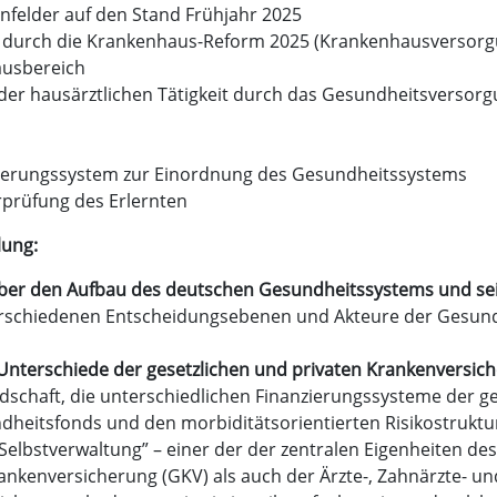
enfelder auf den Stand Frühjahr 2025
n durch die Krankenhaus-Reform 2025 (Krankenhausversor
ausbereich
 der hausärztlichen Tätigkeit durch das Gesundheitsversor
cherungssystem zur Einordnung des Gesundheitssystems
rprüfung des Erlernten
lung:
ber den Aufbau des deutschen Gesundheitssystems und sein
 verschiedenen Entscheidungsebenen und Akteure der Gesun
nterschiede der gesetzlichen und privaten Krankenversic
edschaft, die unterschiedlichen Finanzierungssysteme der g
heitsfonds und den morbiditätsorientierten Risikostruktu
elbstverwaltung” – einer der der zentralen Eigenheiten des
rankenversicherung (GKV) als auch der Ärzte-, Zahnärzte-