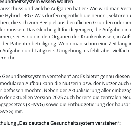
esundheitssystem wissen wollten
ausschuss und welche Aufgaben hat er? Wie wird man Vertr
eine Hybrid-DRG? Was dürfen eigentlich die neuen „Sektore
nschen, die sich zum Beispiel aus beruflichen Gründen oder
r müssen. Das Gleiche gilt für diejenigen, die Aufgaben in
en, sei es nun in den Organen der Krankenkassen, in Auf
der Patientenbeteiligung. Wenn man schon eine Zeit lang i
en Aufgaben und Tätigkeits-Umgebung, es fehlt aber vielfac
ereiche.
e Gesundheitssystem verstehen“ an: Es bietet genau diesen
odularen Aufbau kann die Nutzerin bzw. der Nutzer auch 
ver befassen möchte. Neben der Aktualisierung aller einb
 in der aktuellen Version 2025 auch bereits die zentralen
gesetzes (KHVVG) sowie die Entbudgetierung der hausärz
GVSG) mit.
schulung „Das deutsche Gesundheitssystem verstehen“: