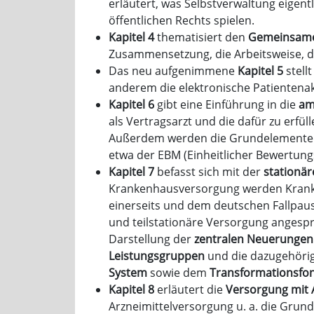
erläutert, was Selbstverwaltung eigent
öffentlichen Rechts spielen.
Kapitel 4
thematisiert den
Gemeinsame
Zusammensetzung, die Arbeitsweise, di
Das neu aufgenimmene
Kapitel 5
stell
anderem die elektronische Patientena
Kapitel 6
gibt eine Einführung in die
am
als Vertragsarzt und die dafür zu erf
Außerdem werden die Grundelemente de
etwa der EBM (Einheitlicher Bewertun
Kapitel 7
befasst sich mit der
stationä
Krankenhausversorgung werden Kranken
einerseits und dem deutschen Fallpau
und teilstationäre Versorgung angesp
Darstellung der
zentralen Neuerungen
Leistungsgruppen
und die dazugehörig
System
sowie dem
Transformationsfo
Kapitel 8
erläutert die
Versorgung mit A
Arzneimittelversorgung u. a. die Gru