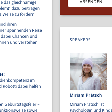
ie das gleichnamige
blem!“ dazu beitragen
 Weise zu fördern.
und ihren
einer spannenden Reise
rn dabei Chancen und
SPEAKERS
ennen und verstehen
es:
edienkompetenz im
d Robotti dabei helfen
Miriam Prätsch
n Geburtstagsfeier –
Miriam Prätsch ist
unktionsweise sowie
Psychologin und Kind