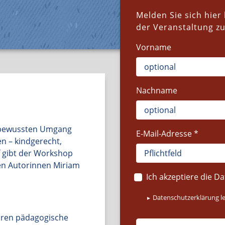
Melden Sie sich hier
der Veranstaltung z
Vorname
Nachname
n bewussten Umgang
E-Mail-Adresse
en – kindgerecht,
f gibt der Workshop
den Autorinnen Miriam
Ich akzeptiere die D
Datenschutzerklärung l
hren pädagogische