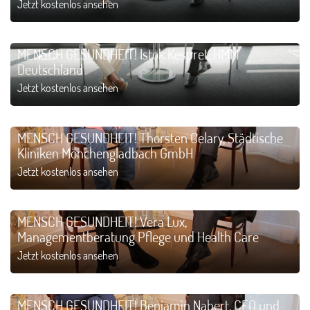
Jetzt kostenlos ansehen
MENSCH GESUNDHEIT! Istok Kespret, HMM
Deutschland
Jetzt kostenlos ansehen
MENSCH GESUNDHEIT! Thorsten Celary, Städtische
Kliniken Mönchengladbach GmbH
Jetzt kostenlos ansehen
MENSCH GESUNDHEIT! Vera Lux,
Managementberatung Pflege und Health Care
Jetzt kostenlos ansehen
MENSCH GESUNDHEIT! Benjamin Nabert, CEO und