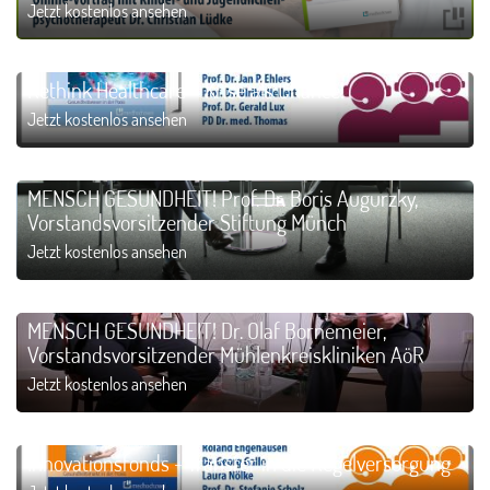
Jetzt kostenlos ansehen
Rethink Healthcare – Krise als Chance!
Jetzt kostenlos ansehen
MENSCH GESUNDHEIT! Prof. Dr. Boris Augurzky,
Vorstandsvorsitzender Stiftung Münch
Jetzt kostenlos ansehen
MENSCH GESUNDHEIT! Dr. Olaf Bornemeier,
Vorstandsvorsitzender Mühlenkreiskliniken AöR
Jetzt kostenlos ansehen
Innovationsfonds - Transfer in die Regelversorgung