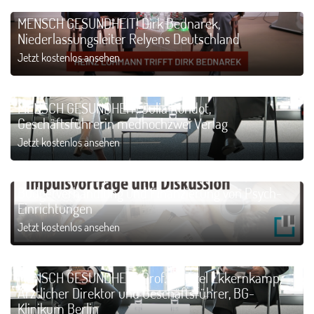
MENSCH GESUNDHEIT! Dirk Bednarek,
Niederlassungsleiter Relyens Deutschland
Jetzt kostenlos ansehen
MENSCH GESUNDHEIT! Julia Rondot,
Geschäftsführerin medhochzwei Verlag
Jetzt kostenlos ansehen
Budgetverhandlung und Finanzierung von Psych-
Einrichtungen
Jetzt kostenlos ansehen
MENSCH GESUNDHEIT! Prof. Dr. Axel Ekkernkamp,
Ärztlicher Direktor und Geschäftsführer, BG-
Klinikum Berlin