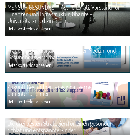
MENSCH GESUNDHEIT! Astrid Lurati, Vorstand für
Finanzen und Infrastruktur, Charité –
Universitätsmedizin Berlin
Jetzt kostenlos ansehen
Frauen in der digitalen Zukunft der Medizin und
Gesundheitswirtschaft
Jetzt kostenlos ansehen
Zukunft Gesundheit – regional, vernetzt,
patientenorientier
Jetzt kostenlos ansehen
Die drei besten Strategien für einen gesunden
Schlaf und entspannte Kinder