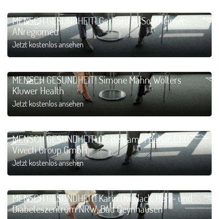
MENSCH GESUNDHEIT! Gerhard M. Sontheimer,
ANregiomed
Jetzt kostenlos ansehen
MENSCH GESUNDHEIT! Simone Mahn, Wolters
Kluwer Health
Jetzt kostenlos ansehen
MENSCH GESUNDHEIT! Dr. Benjamin Behar, CEO
Vivecti Group GmbH
Jetzt kostenlos ansehen
MENSCH GESUNDHEIT! Karin Overlack, Herz- und
Diabeteszentrum NRW, Bad Oeynhausen