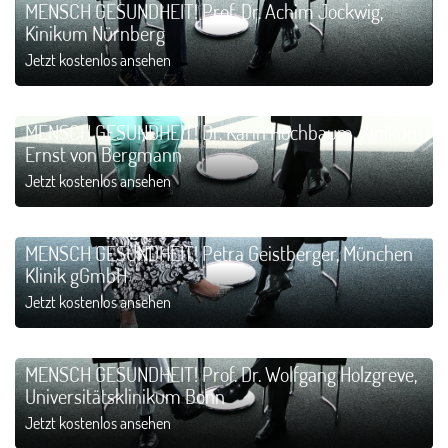
MENSCH GESUNDHEIT! Prof. Dr. Achim Jockwig,
Kinikum Nürnberg
Jetzt kostenlos ansehen
MENSCH GESUNDHEIT! Dr. Karin Hochbaum, Kinikum
Ernst von Bergmann
Jetzt kostenlos ansehen
MENSCH GESUNDHEIT! Petra Geistberger, München
Klinik gGmbH
Jetzt kostenlos ansehen
MENSCH GESUNDHEIT! Prof. Dr. Wolfgang Holzgreve,
Universitätsklinikum Bonn
Jetzt kostenlos ansehen