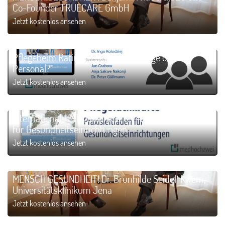
Co-Founder TRUECARE GmbH
Jetzt kostenlos ansehen
Pflegeheim Rating Report 2024. Pflege ohne
Personal?
Jetzt kostenlos ansehen
Internationale Pflegefachkräfte – Ein Praxisleitfaden
für Gesundheitseinrichtungen
Jetzt kostenlos ansehen
MENSCH GESUNDHEIT! Dr. Brunhilde Seidel-Kwem,
Universitätsklinikum Jena
Jetzt kostenlos ansehen