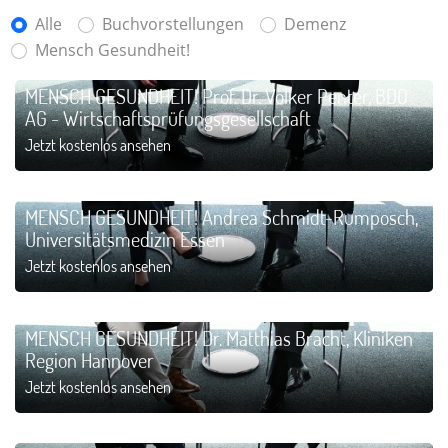
Alle
Buchvorstellungen
Demenz
Mensch Gesundheit!
MENSCH GESUNDHEIT! Prof. Dr. Volker Penter, BDO
AG - Wirtschaftsprüfungsgesellschaft
Jetzt kostenlos ansehen
MENSCH GESUNDHEIT! Andrea Schmidt-Rumposch,
Universitätsmedizin Essen
Jetzt kostenlos ansehen
MENSCH GESUNDHEIT! Dr. Matthias Bracht, Kliniken
Region Hannover
Jetzt kostenlos ansehen