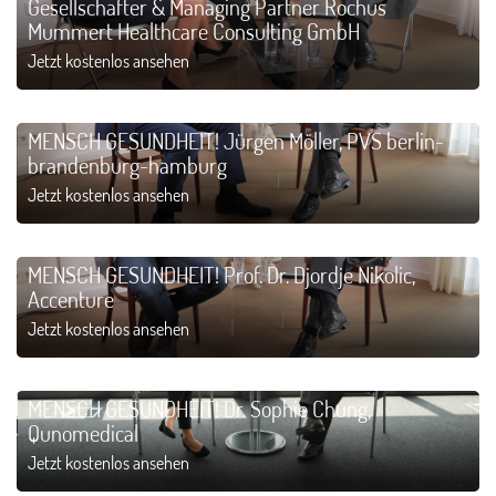
Gesellschafter & Managing Partner Rochus
Mummert Healthcare Consulting GmbH
Jetzt kostenlos ansehen
MENSCH GESUNDHEIT! Jürgen Möller, PVS berlin-
brandenburg-hamburg
Jetzt kostenlos ansehen
MENSCH GESUNDHEIT! Prof. Dr. Djordje Nikolic,
Accenture
Jetzt kostenlos ansehen
MENSCH GESUNDHEIT! Dr. Sophie Chung,
Qunomedical
Jetzt kostenlos ansehen