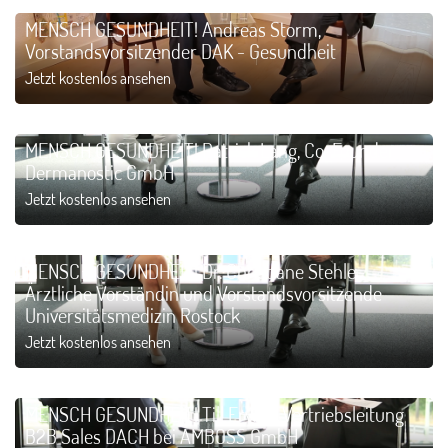
MENSCH GESUNDHEIT! Andreas Storm,
Vorstandsvorsitzender DAK - Gesundheit
Jetzt kostenlos ansehen
MENSCH GESUNDHEIT! Patrick Lang, Co-Founder
Dermanostic GmbH
Jetzt kostenlos ansehen
MENSCH GESUNDHEIT! Dr. Christiane Stehle,
Ärztliche Vorständin und Vorstandsvorsitzende
Universitätsmedizin Rostock
Jetzt kostenlos ansehen
MENSCH GESUNDHEIT! Till Erwes, Vertriebsleitung
B2B Sales DACH bei AMBOSS GmbH