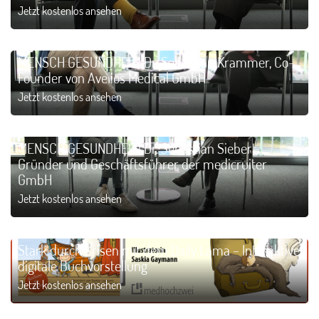
Jetzt kostenlos ansehen
MENSCH GESUNDHEIT! Dr. Sebastian Krammer, Co-
Founder von Avelios Medical GmbH
Jetzt kostenlos ansehen
MENSCH GESUNDHEIT! Dr. Sebastian Siebert,
Gründer und Geschäftsführer der medicruiter
GmbH
Jetzt kostenlos ansehen
Stark durch Krisen mit dem Daily Lama – Interaktive
digitale Buchvorstellung
Jetzt kostenlos ansehen