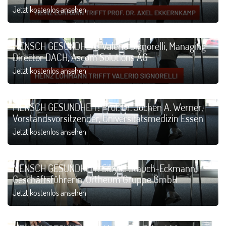
Jetzt kostenlos ansehen
MENSCH GESUNDHEIT! Valerio Signorelli, Managing
Director DACH, Ascom Solutions AG
Jetzt kostenlos ansehen
MENSCH GESUNDHEIT! Prof. Dr. Jochen A. Werner,
Vorstandsvorsitzender, Universitätsmedizin Essen
Jetzt kostenlos ansehen
MENSCH GESUNDHEIT! Sibylle Stauch-Eckmann,
Geschäftsführerin, Ortheum Gruppe GmbH
Jetzt kostenlos ansehen